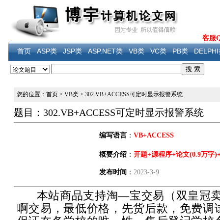
客服QQ
首页
ASP类
JSP类
ASP.NET类
VB类
VC类
PB类
DELPH
您的位置：首页
>
VB类
>
302.VB+ACCESS可定时显示报警系统
题目：302.VB+ACCESS可定时显示报警系统
编写语言
：
VB+ACCESS
概要介绍
：
开题+源程序+论文(0.9万字)
发布时间
：
2023-3-9
本站商品支持淘—宝交易（双皇冠卖
啊交易，最低价格，先货后款，免费调