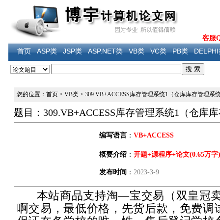
客服QQ
首页
ASP类
JSP类
ASP.NET类
VB类
VC类
PB类
DELPH
您的位置：首页
>
VB类
>
309.VB+ACCESS库存管理系统1（仓库库存管理系
题目：309.VB+ACCESS库存管理系统1（仓
编写语言
：
VB+ACCESS
概要介绍
：
开题+源程序+论文(0.65万字
发布时间
：
2023-3-9
本站商品支持淘—宝交易（双皇冠卖
啊交易，最低价格，先货后款，免费调