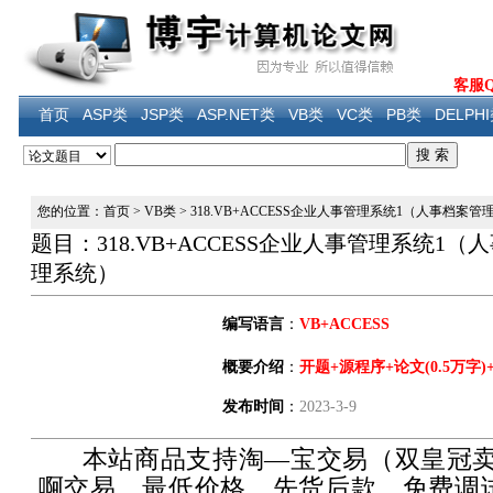
客服QQ
首页
ASP类
JSP类
ASP.NET类
VB类
VC类
PB类
DELPH
您的位置：首页
>
VB类
>
318.VB+ACCESS企业人事管理系统1（人事档案
题目：318.VB+ACCESS企业人事管理系统1
理系统）
编写语言
：
VB+ACCESS
概要介绍
：
开题+源程序+论文(0.5万字)
发布时间
：
2023-3-9
本站商品支持淘—宝交易（双皇冠卖
啊交易，最低价格，先货后款，免费调