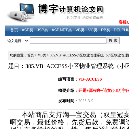
客服QQ
首页
ASP类
JSP类
ASP.NET类
VB类
VC类
PB类
DELPH
您的位置：首页
>
VB类
>
385.VB+ACCESS小区物业管理系统（小区物业管
题目：385.VB+ACCESS小区物业管理系统
编写语言
：
VB+ACCESS
概要介绍
：
开题+源程序+论文(0.8万字)
发布时间
：
2023-3-9
本站商品支持淘—宝交易（双皇冠卖
啊交易，最低价格，先货后款，免费调