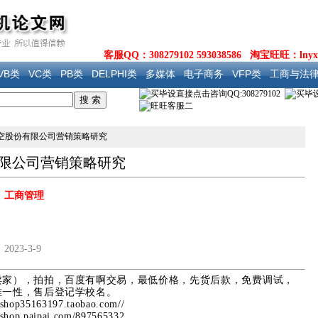
客服QQ：308279102 593038586 淘宝旺旺：lnyx
VB类
VC类
PB类
DELPHI类
多媒体
电子商务
VFP类
工商与法
方航空股份有限公司营销策略研究
有限公司营销策略研究
：
工商管理
：
：
2023-3-9
卖家），拍拍，百度有啊交易，最低价格，先货后款，免费调试，
唯一性，售后登记学校名。
//shop35163197.taobao.com//
//shop.paipai.com/897565332