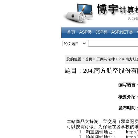
首页
ASP类
JSP类
ASP.NET类
您的位置：首页
>
工商与法律
>
204.南
题目：204.南方航空股份
编写语言
概要介绍
发布时间
本站商品支持淘—宝交易（双皇冠
可以按需订做。为保证在各学校的
1. 淘宝店铺地址：
http:
2. 拍拍店铺地址：
http: