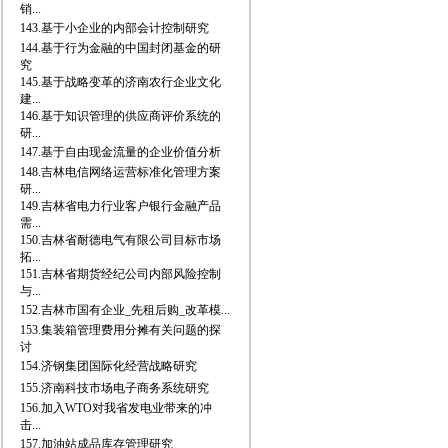
销...
143.基于小企业的内部会计控制研究
144.基于行为金融的中国封闭基金的研
究
145.基于战略变革的济南农行企业文化
建...
146.基于知识管理的供应商评价系统的
研...
147.基于自由现金流量的企业价值分析
148.吉林电信网络运营标准化管理方案
研...
149.吉林省电力行业客户银行金融产品
需...
150.吉林省耐德电气有限公司目标市场
拓...
151.吉林省期货经纪公司内部风险控制
与...
152.吉林市国有企业_先租后购_改革模...
153.集装箱管理费用分摊有关问题的探
讨
154.济钢集团国际化经营战略研究
155.济南科技市场电子商务系统研究
156.加入WTO对我省发电业带来的冲
击...
157.加油站成品库存管理研究