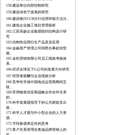
158.建设单位内部控制研究
159.建设绿色宁波港的研究
160.建设银行CCB分行信用评级方法分...
161.建筑企业施工项目管理探析
162.江苏高扬企业集团组织结构设计研
究
163.结构性信用衍生产品及其应用
164.金融资产管理公司弱势办事处转型
期...
165.金松营销有限公司员工绩效考核体
系...
166.经济全球化下G公司的发展方向研究
167.经营者薪酬与企业绩效分析
168.竞争性市场中国电信运营商网间互
联...
169.军用物资供应商战略合作伙伴关系
的...
170.科学发展观指导下的公共财政支出
效...
171.科学人才观与中小型企业的人力资
源...
172.可转换债券定价的思考
173.客户关系管理在奥迪品牌营销上的
应...