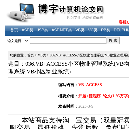
客服QQ
首页
ASP类
JSP类
ASP.NET类
VB类
VC类
PB类
DELPH
您的位置：首页
>
VB类
>
036.VB+ACCESS小区物业管理系统(VB物业管理
题目：036.VB+ACCESS小区物业管理系统(V
理系统|VB小区物业系统)
编写语言
：
VB+ACCESS
概要介绍
：
开题+源程序+论文(1.95万字
发布时间
：
2023-3-9
本站商品支持淘—宝交易（双皇冠卖
啊交易，最低价格，先货后款，免费调